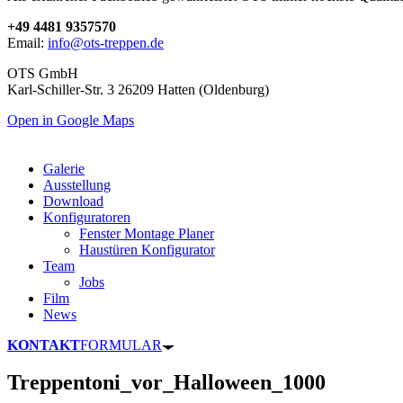
+49 4481 9357570
Email:
info@ots-treppen.de
OTS GmbH
Karl-Schiller-Str. 3 26209 Hatten (Oldenburg)
Open in Google Maps
Galerie
Ausstellung
Download
Konfiguratoren
Fenster Montage Planer
Haustüren Konfigurator
Team
Jobs
Film
News
KONTAKT
FORMULAR
Treppentoni_vor_Halloween_1000