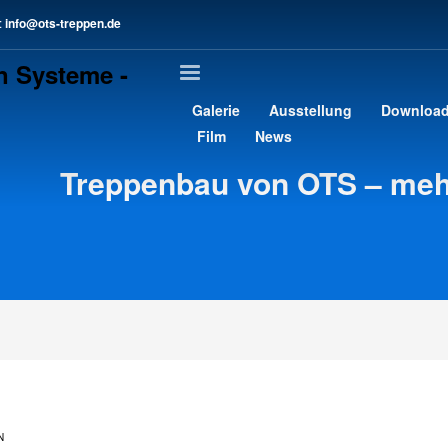
:
info@ots-treppen.de
3
chreib uns eine E-Mail.
>
Kontaktformular
gern an support@ots-treppen.de. Vielen Dank!
Galerie
Ausstellung
Downloa
Film
News
Treppenbau von OTS – mehr
N