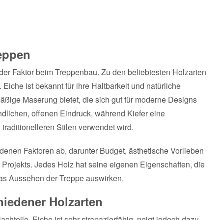
reppen
nder Faktor beim Treppenbau. Zu den beliebtesten Holzarten
Eiche ist bekannt für ihre Haltbarkeit und natürliche
ßige Maserung bietet, die sich gut für moderne Designs
eundlichen, offenen Eindruck, während Kiefer eine
n traditionelleren Stilen verwendet wird.
denen Faktoren ab, darunter Budget, ästhetische Vorlieben
Projekts. Jedes Holz hat seine eigenen Eigenschaften, die
d das Aussehen der Treppe auswirken.
hiedener Holzarten
chteile. Eiche ist sehr strapazierfähig, neigt jedoch dazu,