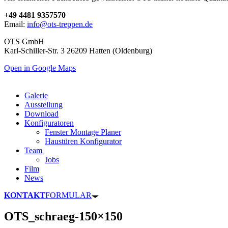
+49 4481 9357570
Email:
info@ots-treppen.de
OTS GmbH
Karl-Schiller-Str. 3 26209 Hatten (Oldenburg)
Open in Google Maps
Galerie
Ausstellung
Download
Konfiguratoren
Fenster Montage Planer
Haustüren Konfigurator
Team
Jobs
Film
News
KONTAKT
FORMULAR
OTS_schraeg-150×150