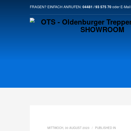
SO ERREICHST DU UNS
FRAGEN? EINFACH ANRUFEN:
04481 / 93 575 70
oder E-Mail
1
2
Ruf uns einfach an.
S
Solltest Du Probleme mit der Website haben, maile uns 
MITTWOCH, 30 AUGUST 2023
/
PUBLISHED IN