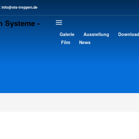
:
info@ots-treppen.de
3
chreib uns eine E-Mail.
>
Kontaktformular
gern an support@ots-treppen.de. Vielen Dank!
Galerie
Ausstellung
Downloa
Film
News