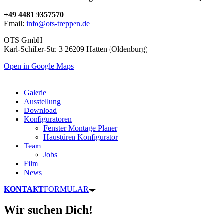
+49 4481 9357570
Email:
info@ots-treppen.de
OTS GmbH
Karl-Schiller-Str. 3 26209 Hatten (Oldenburg)
Open in Google Maps
Galerie
Ausstellung
Download
Konfiguratoren
Fenster Montage Planer
Haustüren Konfigurator
Team
Jobs
Film
News
KONTAKT
FORMULAR
Wir suchen Dich!