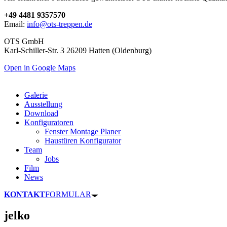
+49 4481 9357570
Email:
info@ots-treppen.de
OTS GmbH
Karl-Schiller-Str. 3 26209 Hatten (Oldenburg)
Open in Google Maps
Galerie
Ausstellung
Download
Konfiguratoren
Fenster Montage Planer
Haustüren Konfigurator
Team
Jobs
Film
News
KONTAKT
FORMULAR
jelko