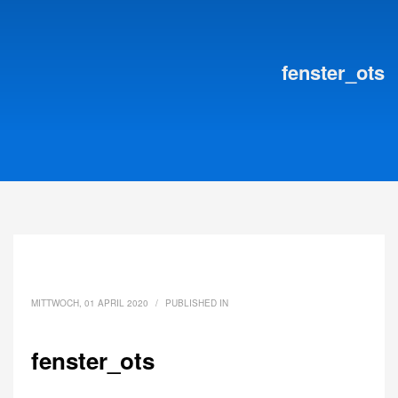
fenster_ots
MITTWOCH, 01 APRIL 2020
/
PUBLISHED IN
fenster_ots