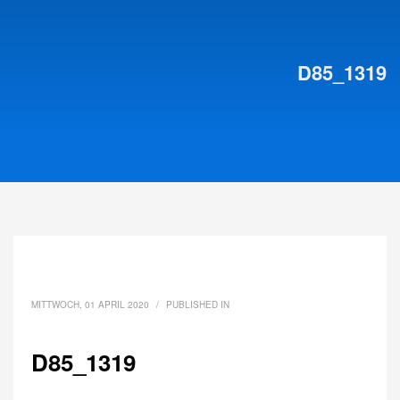
D85_1319
MITTWOCH, 01 APRIL 2020
/
PUBLISHED IN
D85_1319