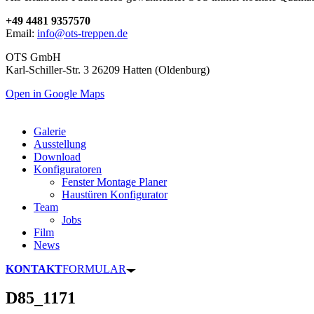
+49 4481 9357570
Email:
info@ots-treppen.de
OTS GmbH
Karl-Schiller-Str. 3 26209 Hatten (Oldenburg)
Open in Google Maps
Galerie
Ausstellung
Download
Konfiguratoren
Fenster Montage Planer
Haustüren Konfigurator
Team
Jobs
Film
News
KONTAKT
FORMULAR
D85_1171