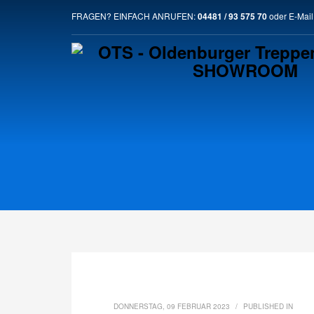
SO ERREICHST DU UNS
FRAGEN? EINFACH ANRUFEN:
04481 / 93 575 70
oder E-Mail
1
2
Ruf uns einfach an.
S
Solltest Du Probleme mit der Website haben, maile uns 
DONNERSTAG, 09 FEBRUAR 2023
/
PUBLISHED IN