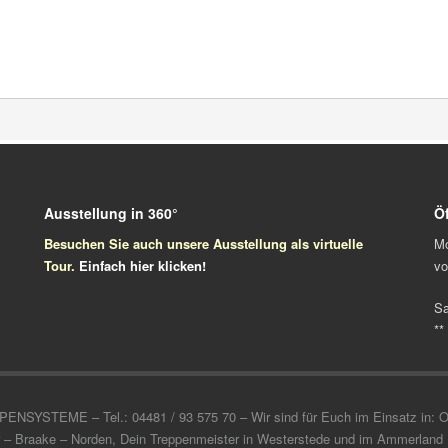
Ausstellung in 360°
Ö
Besuchen Sie auch unsere Ausstellung als virtuelle
Mo
Tour.
Einfach
hier klicken!
vo
S
**
TEME – Tel.: 04481 / 93 575 70 – Wir sind für Euch im Einsatz in: Olde
 – Braake – Norden, Dein Treppenmeister in Westerstede und im Ammerland