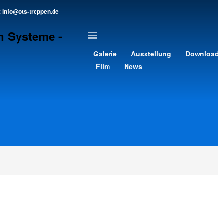
:
info@ots-treppen.de
3
chreib uns eine E-Mail.
>
Kontaktformular
gern an support@ots-treppen.de. Vielen Dank!
Galerie
Ausstellung
Downloa
Film
News