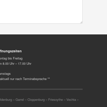
ffnungszeiten
ntag bis Freitag
n 8.00 Uhr – 17.00 Uhr
amstags
 aktuell nur nach Terminabsprache **
nburg – Garrel – Cloppenburg – Friesoythe – Vechta –