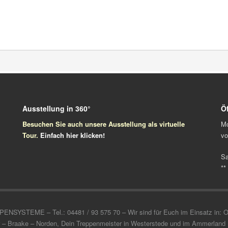
Ausstellung in 360°
Ö
Besuchen Sie auch unsere Ausstellung als virtuelle
Mo
Tour.
Einfach
hier klicken!
vo
S
**
TEME – Tel.: 04481 / 93 575 70 – Wir sind für Euch im Einsatz in: Olde
 – Braake – Norden, Dein Treppenmeister in Westerstede und im Ammerland