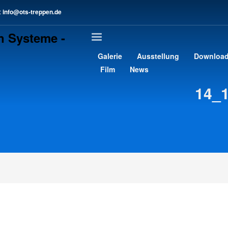
:
info@ots-treppen.de
3
chreib uns eine E-Mail.
>
Kontaktformular
gern an support@ots-treppen.de. Vielen Dank!
Galerie
Ausstellung
Downloa
Film
News
14_1