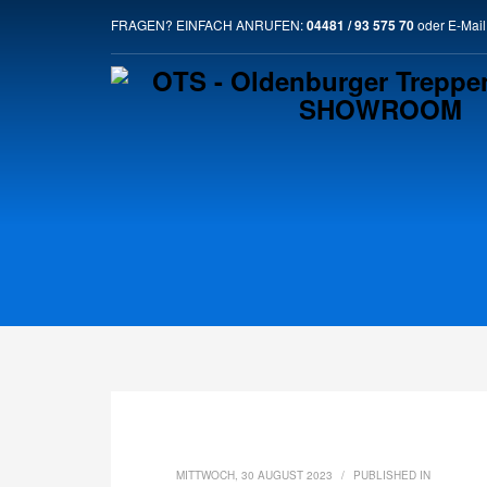
SO ERREICHST DU UNS
FRAGEN? EINFACH ANRUFEN:
04481 / 93 575 70
oder E-Mail
1
2
Ruf uns einfach an.
S
Solltest Du Probleme mit der Website haben, maile uns 
MITTWOCH, 30 AUGUST 2023
/
PUBLISHED IN