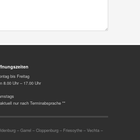
ffnungszeiten
ntag bis Freitag
n 8.00 Uhr – 17.00 Uhr
amstags
 aktuell nur nach Terminabsprache **
nburg – Garrel – Cloppenburg – Friesoythe – Vechta –