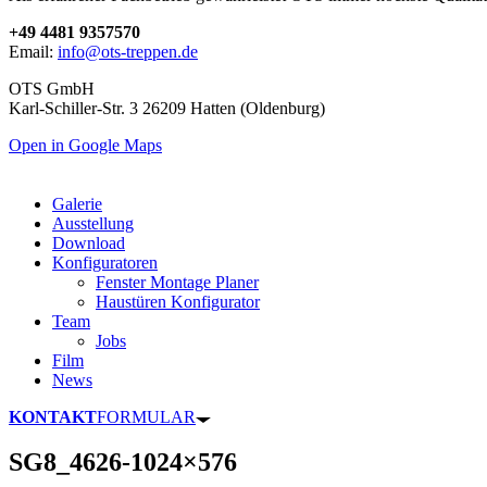
+49 4481 9357570
Email:
info@ots-treppen.de
OTS GmbH
Karl-Schiller-Str. 3 26209 Hatten (Oldenburg)
Open in Google Maps
Galerie
Ausstellung
Download
Konfiguratoren
Fenster Montage Planer
Haustüren Konfigurator
Team
Jobs
Film
News
KONTAKT
FORMULAR
SG8_4626-1024×576